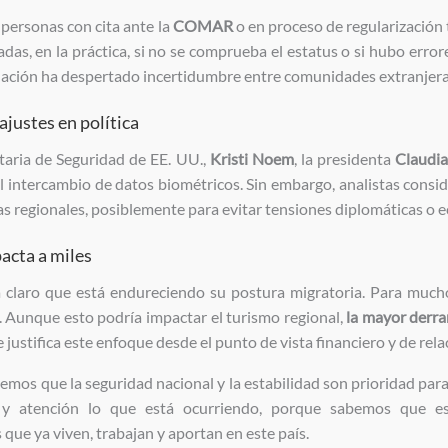
 personas con cita ante la
COMAR
o en proceso de regularizació
das, en la práctica, si no se comprueba el estatus o si hubo error
tuación ha despertado incertidumbre entre comunidades extranjera
ajustes en política
taria de Seguridad de EE. UU.,
Kristi Noem
, la presidenta
Claudi
o el intercambio de datos biométricos. Sin embargo, analistas cons
ias regionales, posiblemente para evitar tensiones diplomáticas o 
acta a miles
a claro que está endureciendo su postura migratoria. Para muc
cil. Aunque esto podría impactar el turismo regional,
la mayor derr
ue justifica este enfoque desde el punto de vista financiero y de rel
mos que la seguridad nacional y la estabilidad son prioridad para
to y atención lo que está ocurriendo, porque sabemos que es
que ya viven, trabajan y aportan en este país.