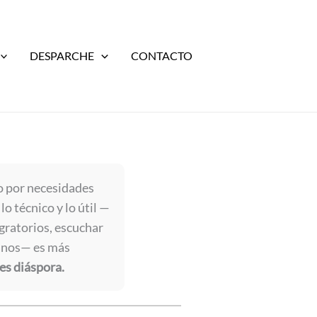
DESPARCHE
CONTACTO
o por necesidades
o técnico y lo útil —
gratorios, escuchar
ianos— es más
es diáspora.