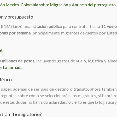
ón México-Colombia sobre Migración
y
Anuncio del prerregistro
.
ión y presupuesto
n (INM)
lanzó una
licitación pública
para contratar hasta
11 vuelo
sonas por semana
, principalmente migrantes devueltos por Estad
et
.
 millones de pesos
, incluyendo gastos de vuelo, logística y alim
y
La Jornada
.
México
apel: además de ser país de destino o tránsito, ahora tambi
reguntas sobre cómo se seleccionará a los migrantes, si habrá red
estas dudas no han sido aclaradas, lo cierto es que la logística 
 trámite migratorio?