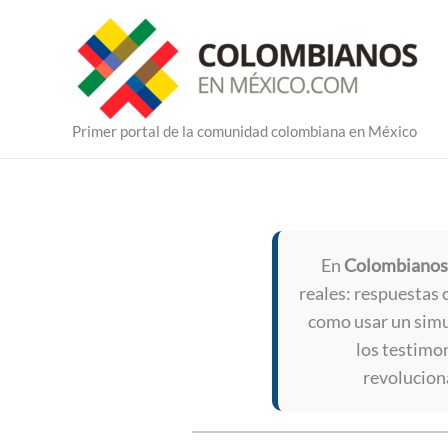
Ir
al
contenido
Primer portal de la comunidad colombiana en México
En
Colombianos
reales: respuestas c
como usar un simu
los testimo
revoluciona